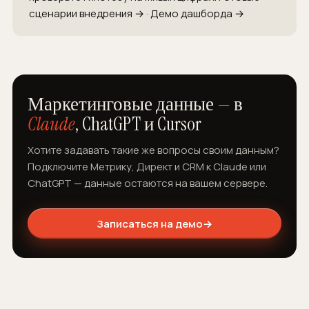
сценарии внедрения →
·
Демо дашборда →
Маркетинговые данные — в
Claude
, ChatGPT и Cursor
Хотите задавать такие же вопросы своим данным?
Подключите Метрику, Директ и CRM к Claude или
ChatGPT — данные остаются на вашем сервере.
Записаться на демо
→