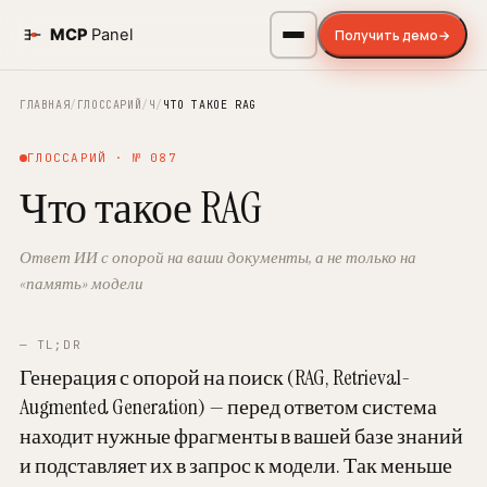
Получить демо
→
ГЛАВНАЯ
/
ГЛОССАРИЙ
/
Ч
/
ЧТО ТАКОЕ RAG
ГЛОССАРИЙ · № 087
Что такое RAG
Ответ ИИ с опорой на ваши документы, а не только на
«память» модели
— TL;DR
Генерация с опорой на поиск (RAG, Retrieval-
Augmented Generation) — перед ответом система
находит нужные фрагменты в вашей базе знаний
и подставляет их в запрос к модели. Так меньше