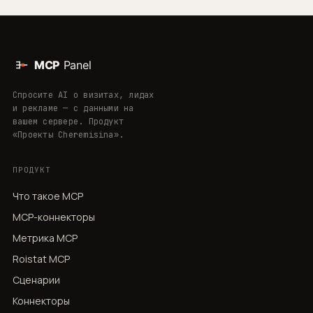
Спросите AI о визитах, лидах
и рекламе — с данными на
вашем сервере. Продукт
«Проекты Cheremisina».
ПРОДУКТ
Что такое MCP
MCP-коннекторы
Метрика MCP
Roistat MCP
Сценарии
Коннекторы