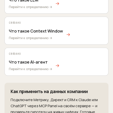
Что такое LLM
→
Перейти к определению →
СВЯЗАНО
Что такое Context Window
→
Перейти к определению →
СВЯЗАНО
Что такое AI-агент
→
Перейти к определению →
Как применить на данных компании
Подключите Метрику, Директ и CRM к Claude или
ChatGPT через MCP Panel на своём сервере — и
проверьте гипотезу на живых цифрах.
Готовые