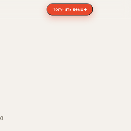
Получить демо
→
-
в