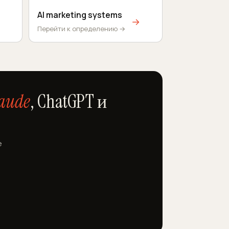
AI marketing systems
→
Перейти к определению →
aude
, ChatGPT и
е