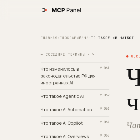
ГЛАВНАЯ
/
ГЛОССАРИЙ
/
Ч
/
ЧТО ТАКОЕ ИИ-ЧАТБОТ
— СОСЕДНИЕ ТЕРМИНЫ · Ч
ГЛОС
Ч
Что изменилось в
№ 061
законодательстве РФ для
иностранных AI
ч
Что такое Agentic AI
№ 062
Что такое AI Automation
№ 063
Чат
Что такое AI Copilot
№ 064
Что такое AI Overviews
№ 065