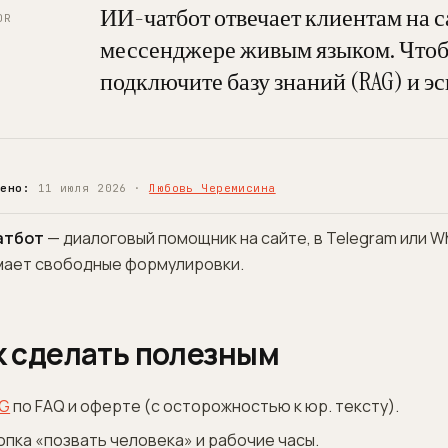
ИИ-чатбот отвечает клиентам на с
DR
мессенджере живым языком. Что
подключите базу знаний (RAG) и э
рено:
11 июля 2026 ·
Любовь Черемисина
атбот
— диалоговый помощник на сайте, в Telegram или W
мает свободные формулировки.
к сделать полезным
G
по FAQ и оферте (с осторожностью к юр. тексту).
опка «позвать человека» и рабочие часы.