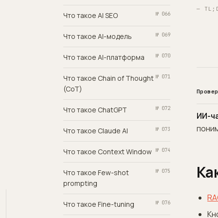
— TL;
Что такое AI SEO
№ 066
Что такое AI-модель
№ 069
Что такое AI-платформа
№ 070
Что такое Chain of Thought
№ 071
(CoT)
Прове
Что такое ChatGPT
№ 072
ИИ-ч
пони
Что такое Claude AI
№ 073
Что такое Context Window
№ 074
Ка
Что такое Few-shot
№ 075
prompting
RA
Что такое Fine-tuning
№ 076
Кн