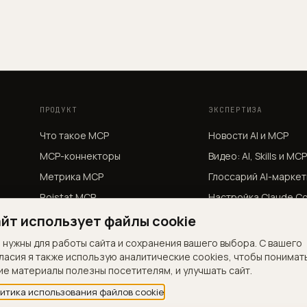
ПРОДУКТ
ЭКСПЕРТИЗА
Что такое MCP
Новости AI и MCP
MCP-коннекторы
Видео: AI, Skills и MC
Метрика MCP
Глоссарий AI-маркет
Roistat MCP
Настройка Claude C
команды
Сценарии
йт использует файлы cookie
ИИ-решения
Коннекторы
 нужны для работы сайта и сохранения вашего выбора. С вашего
Обучение
ласия я также использую аналитические cookies, чтобы понимат
Безопасность
ие материалы полезны посетителям, и улучшать сайт.
Подкаст на Яндекс 
Каталог скиллов
итика использования файлов cookie
Яндекс Дзен
Стоимость