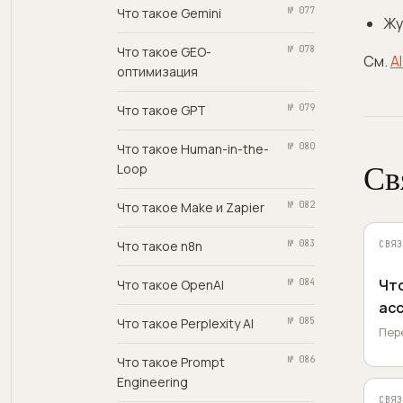
Что такое Gemini
№ 077
Жу
Что такое GEO-
№ 078
См.
A
оптимизация
Что такое GPT
№ 079
Что такое Human-in-the-
№ 080
Св
Loop
Что такое Make и Zapier
№ 082
Что такое n8n
№ 083
СВЯЗ
Что
Что такое OpenAI
№ 084
ас
Что такое Perplexity AI
№ 085
Пер
Что такое Prompt
№ 086
Engineering
СВЯЗ