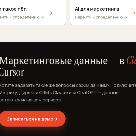
 такое n8n
AI для маркетинга
→
→
ейти к определению →
Перейти к определению →
Маркетинговые данные — в
Cl
Cursor
Хотите задавать такие же вопросы своим данным? Подключит
Метрику, Директ и CRM к Claude или ChatGPT — данные
остаются на вашем сервере.
Записаться на демо
→