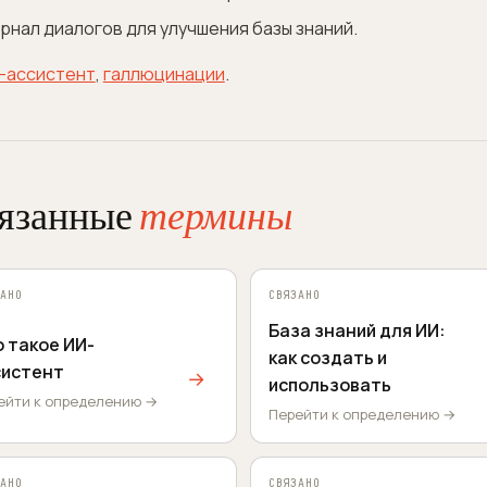
рнал диалогов для улучшения базы знаний.
I-ассистент
,
галлюцинации
.
язанные
термины
АНО
СВЯЗАНО
База знаний для ИИ:
 такое ИИ-
как создать и
систент
→
использовать
ейти к определению →
Перейти к определению →
АНО
СВЯЗАНО