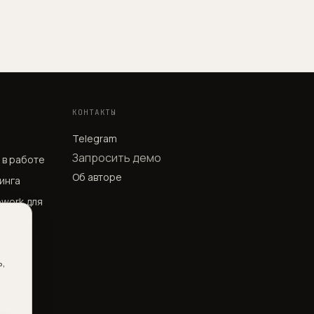
КОНТАКТЫ
Telegram
Запросить демо
P в работе
Об авторе
инга
owork для
ь,
Музике