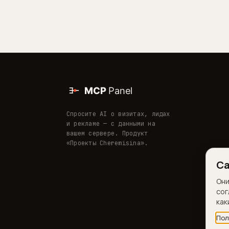
Спросите AI о визитах, лидах
и рекламе — с данными на
вашем сервере. Продукт
«Проекты Cheremisina».
Са
Они
сог
как
Пол