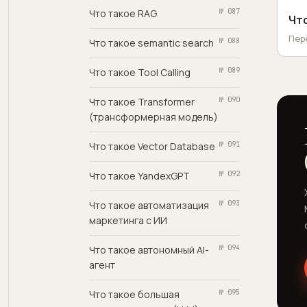
Что такое RAG
№ 087
Что
Пер
Что такое semantic search
№ 088
Что такое Tool Calling
№ 089
Что такое Transformer
№ 090
(трансформерная модель)
Что такое Vector Database
№ 091
Что такое YandexGPT
№ 092
Что такое автоматизация
№ 093
маркетинга с ИИ
Что такое автономный AI-
№ 094
агент
Что такое большая
№ 095