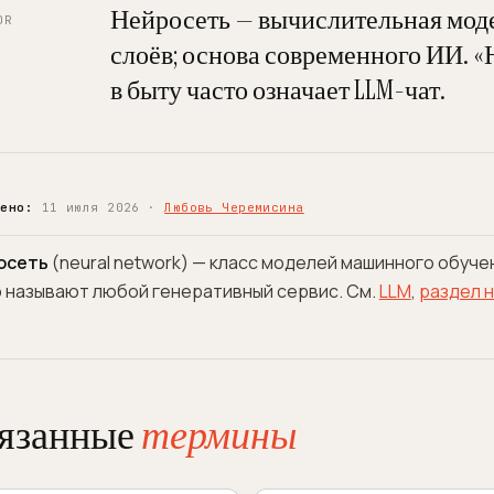
Нейросеть — вычислительная моде
DR
слоёв; основа современного ИИ. «
в быту часто означает LLM-чат.
рено:
11 июля 2026 ·
Любовь Черемисина
осеть
(neural network) — класс моделей машинного обуче
 называют любой генеративный сервис. См.
LLM
,
раздел 
язанные
термины