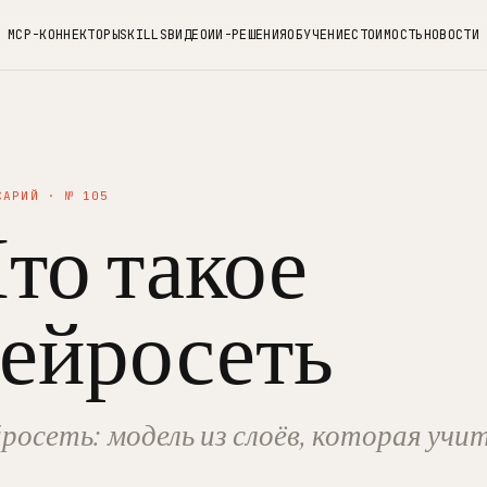
MCP-КОННЕКТОРЫ
SKILLS
ВИДЕО
ИИ-РЕШЕНИЯ
ОБУЧЕНИЕ
СТОИМОСТЬ
НОВОСТИ
САРИЙ · № 105
то такое
ейросеть
росеть: модель из слоёв, которая учи