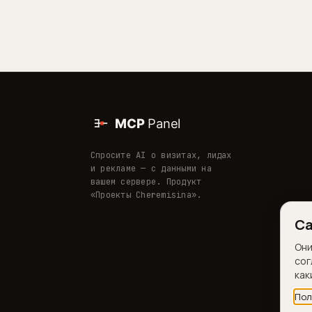
Спросите AI о визитах, лидах
и рекламе — с данными на
вашем сервере. Продукт
«Проекты Cheremisina».
Са
Они
сог
как
Пол