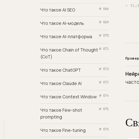
— TL;
Что такое AI SEO
№ 066
Что такое AI-модель
№ 069
Что такое AI-платформа
№ 070
Что такое Chain of Thought
№ 071
(CoT)
Прове
Что такое ChatGPT
№ 072
Нейр
часто
Что такое Claude AI
№ 073
Что такое Context Window
№ 074
Что такое Few-shot
№ 075
prompting
Св
Что такое Fine-tuning
№ 076