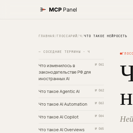
ГЛАВНАЯ
/
ГЛОССАРИЙ
/
Ч
/
ЧТО ТАКОЕ НЕЙРОСЕТЬ
— СОСЕДНИЕ ТЕРМИНЫ · Ч
ГЛОС
Ч
Что изменилось в
№ 061
законодательстве РФ для
иностранных AI
н
Что такое Agentic AI
№ 062
Что такое AI Automation
№ 063
Ней
Что такое AI Copilot
№ 064
Что такое AI Overviews
№ 065