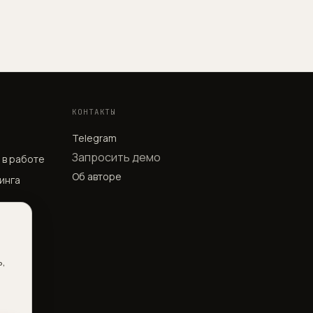
КОНТАКТЫ
Telegram
Запросить демо
P в работе
Об авторе
инга
Музике
ь,