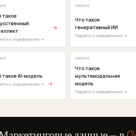
АНО
СВЯЗАНО
о такое
Что такое
кусственный
→
генеративный ИИ
теллект
Перейти к определению →
ейти к определению →
АНО
СВЯЗАНО
Что такое
 такое AI-модель
мультимодальная
→
модель
ейти к определению →
Перейти к определению →
Маркетинговые данные — в
Cl