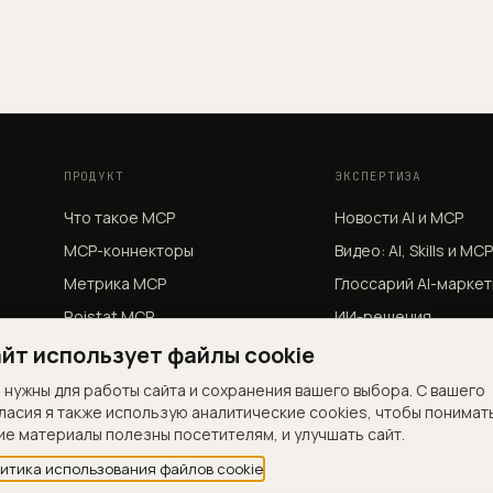
ПРОДУКТ
ЭКСПЕРТИЗА
Что такое MCP
Новости AI и MCP
MCP-коннекторы
Видео: AI, Skills и MC
Метрика MCP
Глоссарий AI-маркет
Roistat MCP
ИИ-решения
Сценарии
Обучение
йт использует файлы cookie
Коннекторы
Подкаст на Яндекс 
 нужны для работы сайта и сохранения вашего выбора. С вашего
ласия я также использую аналитические cookies, чтобы понимат
Безопасность
Яндекс Дзен
ие материалы полезны посетителям, и улучшать сайт.
Каталог скиллов
ВК Видео
итика использования файлов cookie
Стоимость
YouTube