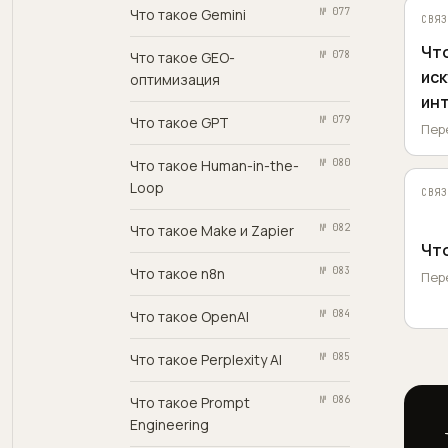
Что такое Gemini
№ 077
СВЯЗ
Чт
Что такое GEO-
№ 078
ис
оптимизация
ин
Что такое GPT
№ 079
Пер
Что такое Human-in-the-
№ 080
Loop
СВЯЗ
Что такое Make и Zapier
№ 082
Что
Что такое n8n
№ 083
Пер
Что такое OpenAI
№ 084
Что такое Perplexity AI
№ 085
Что такое Prompt
№ 086
Engineering