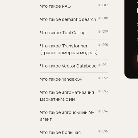
Что такое RAG
№ 087
Что такое semantic search
№ 088
Что такое Tool Calling
№ 089
Что такое Transformer
№ 090
(трансформерная модель)
Что такое Vector Database
№ 091
Что такое YandexGPT
№ 092
Что такое автоматизация
№ 093
маркетинга с ИИ
Что такое автономный AI-
№ 094
агент
Что такое большая
№ 095