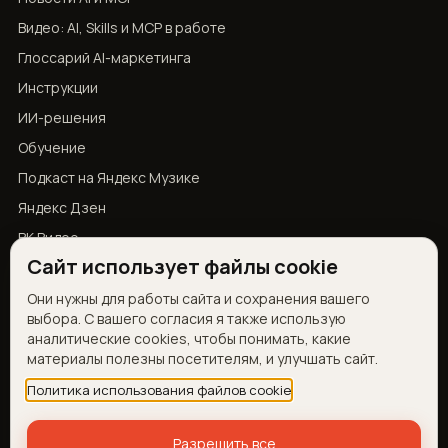
Видео: AI, Skills и MCP в работе
Глоссарий AI-маркетинга
Инструкции
ИИ-решения
Обучение
Подкаст на Яндекс Музике
Яндекс Дзен
ВК Видео
Сайт использует файлы cookie
YouTube
Они нужны для работы сайта и сохранения вашего
выбора. С вашего согласия я также использую
КОНТАКТЫ
аналитические cookies, чтобы понимать, какие
материалы полезны посетителям, и улучшать сайт.
Telegram
Запросить демо
Политика использования файлов cookie
Об авторе
Разрешить все