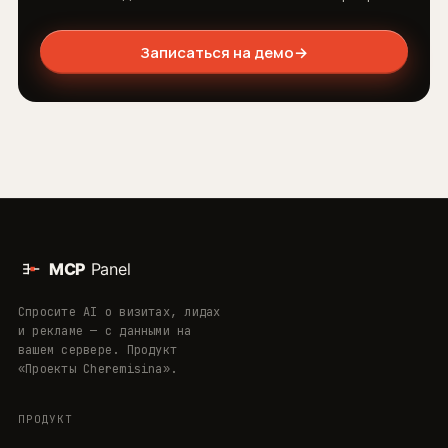
Записаться на демо
→
Спросите AI о визитах, лидах
и рекламе — с данными на
вашем сервере. Продукт
«Проекты Cheremisina».
ПРОДУКТ