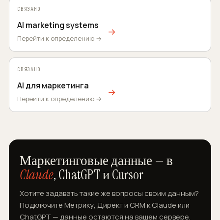
СВЯЗАНО
AI marketing systems
→
Перейти к определению →
СВЯЗАНО
AI для маркетинга
→
Перейти к определению →
Маркетинговые данные — в
Claude
, ChatGPT и Cursor
Хотите задавать такие же вопросы своим данным?
Подключите Метрику, Директ и CRM к Claude или
ChatGPT — данные остаются на вашем сервере.