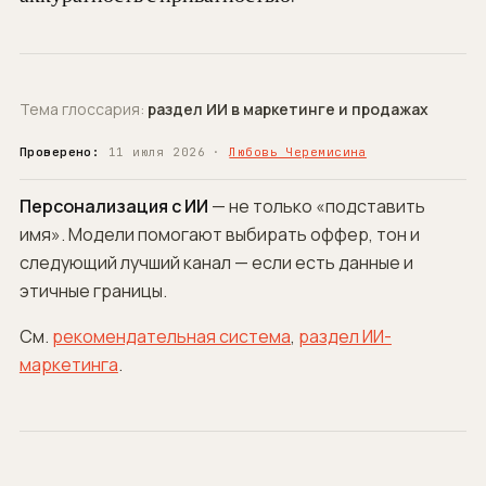
Тема глоссария:
раздел ИИ в маркетинге и продажах
Проверено:
11 июля 2026 ·
Любовь Черемисина
Персонализация с ИИ
— не только «подставить
имя». Модели помогают выбирать оффер, тон и
следующий лучший канал — если есть данные и
этичные границы.
См.
рекомендательная система
,
раздел ИИ-
маркетинга
.