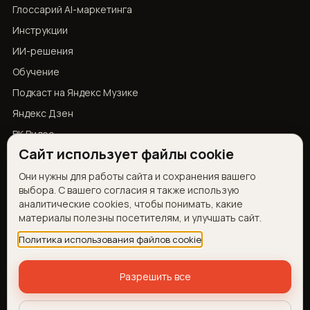
Глоссарий AI-маркетинга
Инструкции
ИИ-решения
Обучение
Подкаст на Яндекс Музике
Яндекс Дзен
ВК Видео
Сайт использует файлы cookie
YouTube
Они нужны для работы сайта и сохранения вашего
выбора. С вашего согласия я также использую
КОНТАКТЫ
аналитические cookies, чтобы понимать, какие
материалы полезны посетителям, и улучшать сайт.
Telegram
Запросить демо
Политика использования файлов cookie
Об авторе
Разрешить все