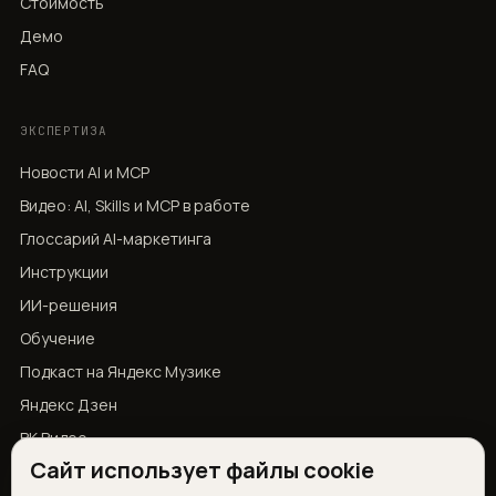
Стоимость
Демо
FAQ
ЭКСПЕРТИЗА
Новости AI и MCP
Видео: AI, Skills и MCP в работе
Глоссарий AI-маркетинга
Инструкции
ИИ-решения
Обучение
Подкаст на Яндекс Музике
Яндекс Дзен
ВК Видео
Сайт использует файлы cookie
YouTube