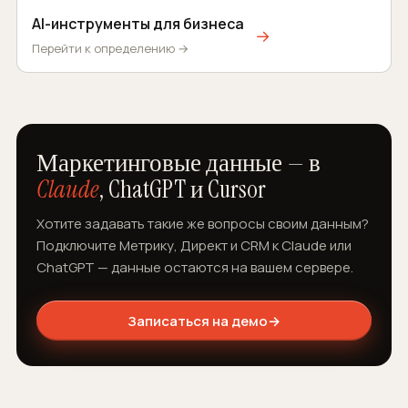
AI-инструменты для бизнеса
→
Перейти к определению →
Маркетинговые данные — в
Claude
, ChatGPT и Cursor
Хотите задавать такие же вопросы своим данным?
Подключите Метрику, Директ и CRM к Claude или
ChatGPT — данные остаются на вашем сервере.
Записаться на демо
→