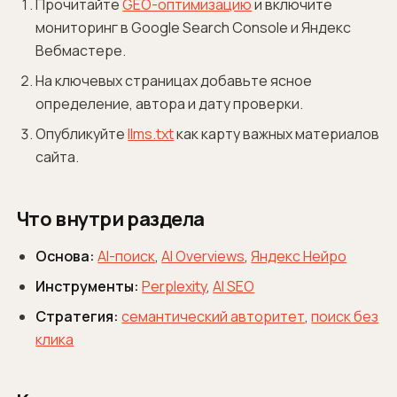
Прочитайте
GEO-оптимизацию
и включите
мониторинг в Google Search Console и Яндекс
Вебмастере.
На ключевых страницах добавьте ясное
определение, автора и дату проверки.
Опубликуйте
llms.txt
как карту важных материалов
сайта.
Что внутри раздела
Основа:
AI-поиск
,
AI Overviews
,
Яндекс Нейро
Инструменты:
Perplexity
,
AI SEO
Стратегия:
семантический авторитет
,
поиск без
клика