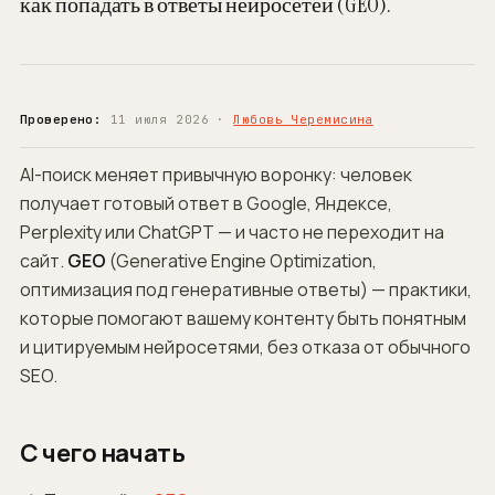
как попадать в ответы нейросетей (GEO).
Проверено:
11 июля 2026 ·
Любовь Черемисина
AI-поиск меняет привычную воронку: человек
получает готовый ответ в Google, Яндексе,
Perplexity или ChatGPT — и часто не переходит на
сайт.
GEO
(Generative Engine Optimization,
оптимизация под генеративные ответы) — практики,
которые помогают вашему контенту быть понятным
и цитируемым нейросетями, без отказа от обычного
SEO.
С чего начать