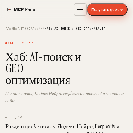
Получить демо
→
ГЛАВНАЯ
/
ГЛОССАРИЙ
/
Х
/
ХАБ: AI-ПОИСК И GEO-ОПТИМИЗАЦИЯ
ХАБ · № 053
Хаб: AI-поиск и
GEO-
оптимизация
AI-поисковики, Яндекс Нейро, Perplexity и ответы без клика на
сайт
— TL;DR
Раздел про AI-поиск, Яндекс Нейро, Perplexity и