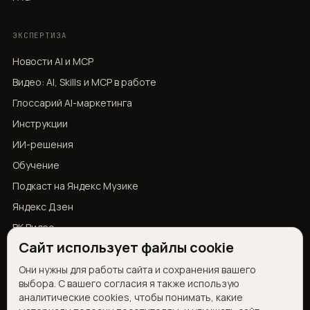
ЭКСПЕРТИЗА
Новости AI и MCP
Видео: AI, Skills и MCP в работе
Глоссарий AI-маркетинга
Инструкции
ИИ-решения
Обучение
Подкаст на Яндекс Музике
Яндекс Дзен
ВК Видео
Сайт использует файлы cookie
YouTube
Они нужны для работы сайта и сохранения вашего
выбора. С вашего согласия я также использую
КОНТАКТЫ
аналитические cookies, чтобы понимать, какие