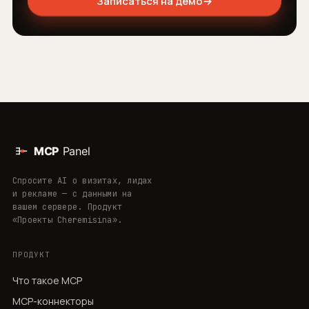
Записаться на демо
→
Спросите AI о визитах, лидах
и рекламе — с данными на
вашем сервере. Продукт
«Проекты Cheremisina».
ПРОДУКТ
Что такое MCP
MCP-коннекторы