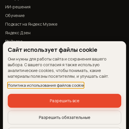
ИИ-решения
Обучение
Подкаст на Яндекс Музике
Яндекс Дзен
ВК Видео
Сайт использует файлы cookie
YouTube
Они нужны для работы сайта и сохранения вашего
выбора. С вашего согласия я также использую
КОНТАКТЫ
аналитические cookies, чтобы понимать, какие
материалы полезны посетителям, и улучшать сайт.
Telegram
Запросить демо
Политика использования файлов cookie
Об авторе
Разрешить все
Разрешить обязательные
© 2026 MCP Panel · ИП Черемисина
Оферта
·
Согласие на обработку ПДн
·
Политика обработки
ПДн
·
Настройки cookies